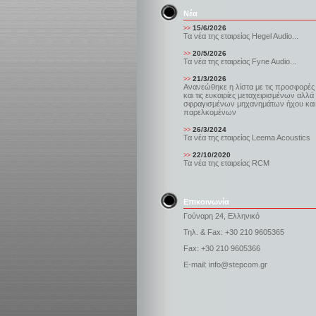
Νέα
15/6/2026
>>
Τα νέα της εταιρείας Hegel Audio...
20/5/2026
>>
Τα νέα της εταιρείας Fyne Audio...
21/3/2026
>>
Ανανεώθηκε η λίστα με τις προσφορές
και τις ευκαιρίες μεταχειρισμένων αλλά 
σφραγισμένων μηχανημάτων ήχου και
παρελκομένων
26/3/2024
>>
Τα νέα της εταιρείας Leema Acoustics
22/10/2020
>>
Τα νέα της εταιρείας RCM
Επικοινωνία
Γούναρη 24, Ελληνικό
Τηλ. & Fax: +30 210 9605365
Fax: +30 210 9605366
E-mail: info@stepcom.gr