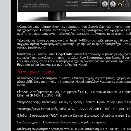
«Κερασάκι στην τούρτα» ήταν η ενσωμάτωση του
Google Cast
για τη χρήση του
τηλεχειριστήριο. Πατήστε το πλήκτρο
“Cast
” στις αγαπημένες σας εφαρμογές και
αναζήτηση, αναπαραγωγή, παύση/αύξηση/μείωση της έντασης ήχου από οπουδήπ
Τελευταίο, όχι λιγότερο σημαντικό, ο Hegel H-400 υποστηρίζει μέσω των
Roon, A
συγχρονισμένη αναπαραγωγή μουσικής –με την ίδια υψηλή ποιότητα ήχου- σε δι
σπιτιού (multi-room)!
Καταλήγουμε, λοιπόν, ότι ο
Hegel H400
αποτελεί παράδειγμα βελτιωμένης σχεδί
εμπειρία ήχου, ευκολίας στη χρήση, πολλαπλών δυνατοτήτων σύνδεσης. Ένας 
και λειτουργίας, όπου κάθε λεπτομέρεια έχει σχεδιαστεί για να ενισχύσει την α
Εύγε στο τμήμα έρευνας και ανάπτυξης της Hegel!
Τεχνικά χαρακτηριστικά
Λειτουργίες τηλεχειριστηρίου : Ένταση, επιλογή πηγής, σίγαση (mute), χειρισμό
μέσω USB, έλεγχος πηγών της εταιρείας Hegel, επιπλέον λειτουργίες προγραμμ
menu
Είσοδοι : 2 ασύμμετρες (RCA), 1 συμμετρική (XLR), 1 x coaxial 192kHz, 3 x op
Ethernet (RJ45), 1 x BNC (75Ω)
Υπηρεσίες ροής (streaming): AirPlay 2, Spotify Connect, Roon Ready, Qobuz Co
Υποστηριζόμενα format ροής: MP3, WAV, FLAC, ALAC, AIFF, DSF, DFF, AAC, 
Έξοδοι : 2 ασύμμετρες (RCA), η μία για έλεγχο εξωτερικού τελικού ενισχυτή, 1 
Σύνδεση ηχείων : Γυμνό καλώδιο, μπανάνα, δίχαλο, επίχρυσα
Απόκριση συχνότητας : Λιγότερο από +/- 0.2 dB απόκλιση 20Hz-20kHz, 5Hz-1