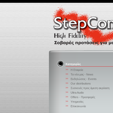
Κατηγορίες
>>
Η Εταιρεία
>>
Τα νέα μας - News
>>
Εκδηλώσεις - Events
>>
Our distributions
>>
Συσκευές προς άμεση ακρόαση
>>
Ultra Audio
>>
Offers - Προσφορές
>>
Υπηρεσίες
>>
Επικοινωνία