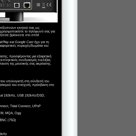
 «έξυπνου» κινητού σας ως
 χρησιμοποιείστε το τηλέφωνό σας για
οτε βρίσκεστε στο σπίτι!
irPlay και Google Cast
ήχο για τη
αφορετικές περιοχές/δωμάτια του
ασης, προσφέροντας μια εξαιρετική
εκπληκτικός συνδυασμός ευελιξίας
πόλαυση της μουσικής σας ακρόασης.
ς του υπολογιστή στη σύνδεσή του
ατισμού του ενισχυτή, πρόσβαση στο
tical 192kHz, USB 192kHz/DSD,
nnect, Tidal Connect, UPnP
PCM, MQA, Ogg
x BNC (75Ω)
00kHz