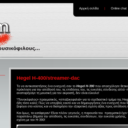
Αρχική σελίδα
|
Online chat
Hegel H-400/streamer-dac
Το να αντικαταστήσεις ένα ενισχυτή σαν το
Hegel H-390
που απασχόλησε θετικά 
πρόκληση για την απόδοσή του, τις επιδόσεις του, τις ευκολίες σύνδεσης αλλά 
αναπαρήγαγε τη μουσική για τον ακροατή, δεν είναι εύκολο!
“Πονοκέφαλος» πραγματικός, «σπαζοκεφαλιά» για το σχεδιαστικό τμήμα της Hege
ήδη τόσο καλό; Πώς να υπερβείς εαυτό και να δημιουργήσεις ένα ενισχυτή που 
ξεφύγει στο κόστος και να διατηρήσει την εξαιρετική σχέση αξίας προς απόδοση 
Και όμως, τα κατάφεραν! Είναι πλέον γεγονός, η παρουσία του πραγματικά έχει 
παραπάνω βήματα την απόδοση, τις ευκολίες συνδέσεων, την ευκολία χρήσης,
σχέση με τον Η-390!