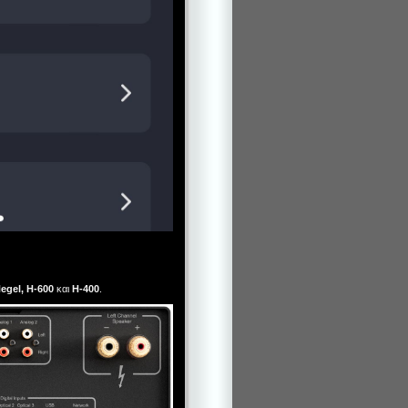
egel, H-600
και
H-400
.