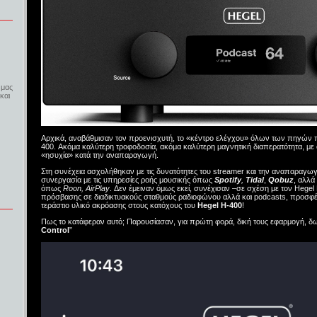
 μας
και
Αρχικά, αναβάθμισαν τον προενισχυτή, το «κέντρο ελέγχου» όλων των πηγών π
400. Ακόμα καλύτερη τροφοδοσία, ακόμα καλύτερη μαγνητική διαπερατότητα, μ
«ησυχία» κατά την αναπαραγωγή.
Στη συνέχεια ασχολήθηκαν με τις δυνατότητες του streamer και την αναπαραγ
συνεργασία με τις υπηρεσίες ροής μουσικής όπως
Spotify
,
Tidal
,
Qobuz
, αλλά 
όπως
Roon, AirPlay
. Δεν έμειναν όμως εκεί, συνέχισαν –σε σχέση με τον Hege
πρόσβασης σε διαδικτυακούς σταθμούς ραδιοφώνου αλλά και podcasts, προσφ
τεράστιο υλικό ακρόασης στους κατόχους του
Hegel H-400
!
Πως το κατάφεραν αυτό; Παρουσίασαν, για πρώτη φορά, δική τους εφαρμογή, δω
Control
”