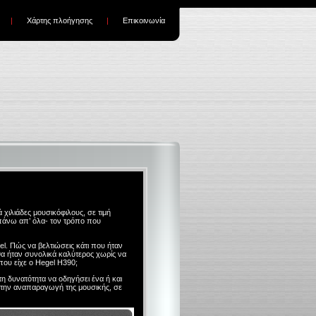
|
Χάρτης πλοήγησης
|
Επικοινωνία
χιλιάδες μουσικόφιλους, σε τιμή
-πάνω απ’ όλα- τον τρόπο που
l. Πώς να βελτιώσεις κάτι που ήταν
θα ήταν συνολικά καλύτερος χωρίς να
που είχε ο Hegel H390;
τη δυνατότητα να οδηγήσει ένα ή και
 την αναπαραγωγή της μουσικής, σε