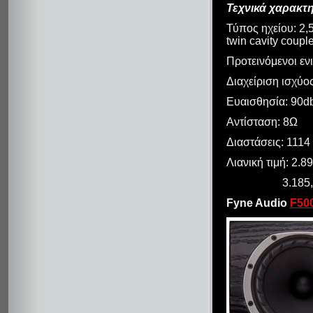
Τεχνικά χαρακτη
Τύπος ηχείου: 2,
twin cavity coupl
Προτεινόμενοι εν
Διαχείριση ισχύο
Ευαισθησία: 90d
Αντίσταση: 8Ω
Διαστάσεις: 1114 
Λιανική τιμή: 2.8
3.185,00€ (B
Fyne Audio
F50