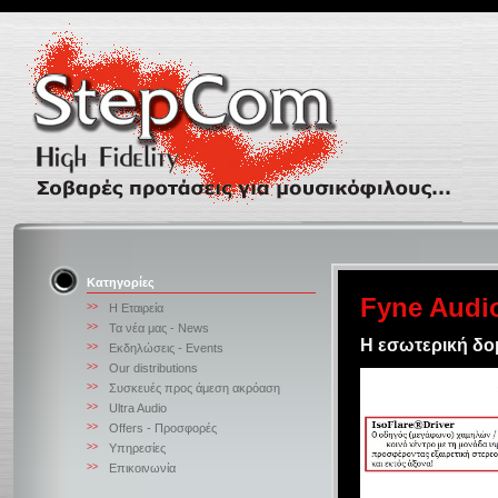
Κατηγορίες
Fyne Audio
>>
Η Εταιρεία
>>
Τα νέα μας - News
Η εσωτερική δομ
>>
Εκδηλώσεις - Events
>>
Our distributions
>>
Συσκευές προς άμεση ακρόαση
>>
Ultra Audio
>>
Offers - Προσφορές
>>
Υπηρεσίες
>>
Επικοινωνία