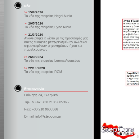
Νέα
15/6/2026
>>
Τα νέα της εταιρείας Hegel Audio...
20/5/2026
>>
Τα νέα της εταιρείας Fyne Audio...
21/3/2026
>>
Ανανεώθηκε η λίστα με τις προσφορές μας
και τις ευκαιρίες μεταχειρισμένων αλλά και
σφραγισμένων μηχανημάτων ήχου και
παρελκομένων
26/3/2024
>>
Τα νέα της εταιρείας Leema Acoustics
22/10/2020
>>
Τα νέα της εταιρείας RCM
Επικοινωνία
Γούναρη 24, Ελληνικό
Τηλ. & Fax: +30 210 9605365
Fax: +30 210 9605366
E-mail: info@stepcom.gr