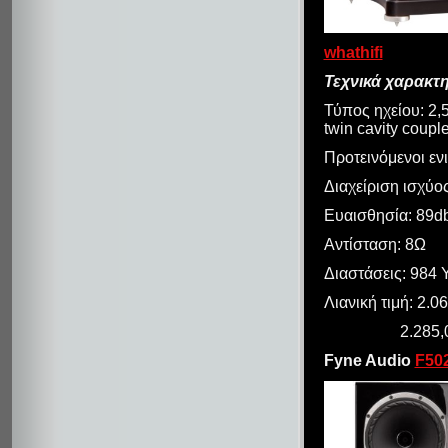
whathifi
Τεχνικά χαρακτη
Τύπος ηχείου: 2,
twin cavity coupl
Προτεινόμενοι εν
Διαχείριση ισχύο
Ευαισθησία: 89d
Αντίσταση: 8Ω
Διαστάσεις: 984 Υ
Λιανική τιμή: 2.0
2.285,00€ (B
Fyne Audio
F50