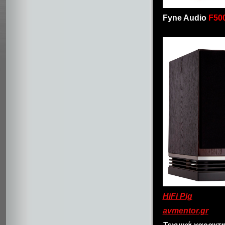
Fyne Audio
F50
HiFi Pig
avmentor.gr