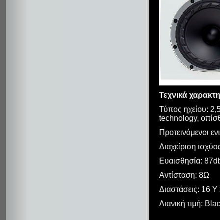
Τεχνικά χαρακτη
Τύπος ηχείου: 2,
technology, οπί
Προτεινόμενοι εν
Διαχείριση ισχύο
Ευαισθησία: 87d
Αντίσταση: 8Ω
Διαστάσεις: 16 Υ 
Λιανική τιμή: Bla