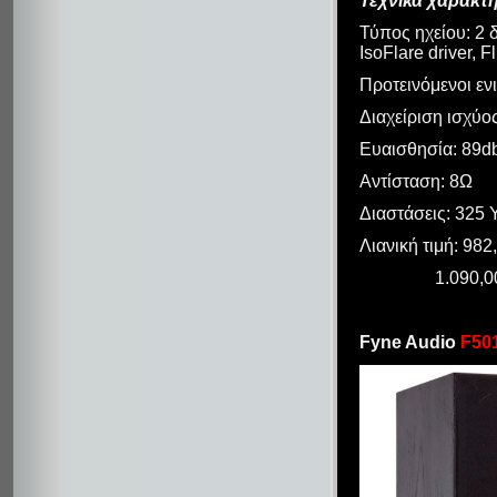
Τεχνικά χαρακτη
Τύπος ηχείου: 2 
IsoFlare driver, 
Προτεινόμενοι εν
Διαχείριση ισχύο
Ευαισθησία: 89d
Αντίσταση: 8Ω
Διαστάσεις: 325 Υ
Λιανική τιμή: 98
1.090,00€ (Bl
Fyne Audio
F50