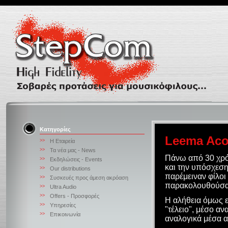
Κατηγορίες
Leema Aco
>>
Η Εταιρεία
>>
Τα νέα μας - News
Πάνω από 30 χρό
>>
Εκδηλώσεις - Events
και την υπόσχεση 
>>
Our distributions
παρέμειναν φίλοι
>>
Συσκευές προς άμεση ακρόαση
παρακολουθούσαν
>>
Ultra Audio
>>
Offers - Προσφορές
Η αλήθεια όμως ε
>>
Υπηρεσίες
"τέλειο", μέσο α
>>
Επικοινωνία
αναλογικά μέσα α