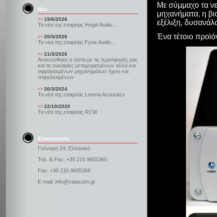
Με σύμμαχο τα νε
Νέα
μηχανήματα, η β
15/6/2026
>>
εξέλιξη, δυσανάλο
Τα νέα της εταιρείας Hegel Audio...
Ένα τέτοιο προϊόν
20/5/2026
>>
Τα νέα της εταιρείας Fyne Audio...
21/3/2026
>>
Ανανεώθηκε η λίστα με τις προσφορές μας
και τις ευκαιρίες μεταχειρισμένων αλλά και
σφραγισμένων μηχανημάτων ήχου και
παρελκομένων
26/3/2024
>>
Τα νέα της εταιρείας Leema Acoustics
22/10/2020
>>
Τα νέα της εταιρείας RCM
Επικοινωνία
Γούναρη 24, Ελληνικό
Τηλ. & Fax: +30 210 9605365
Fax: +30 210 9605366
E-mail: info@stepcom.gr