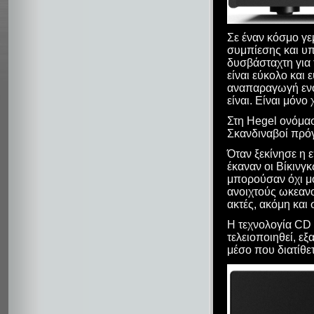
Σε έναν κόσμο γε
συμπίεσης και υ
δυσβάσταχτη για 
είναι εύκολο και
αναπαραγωγή ενός
είναι. Είναι μόνο 
Στη Hegel ονόμασ
Σκανδιναβοί πρόγ
Όταν ξεκίνησε η 
έκαναν οι Βίκινγκ
μπορούσαν όχι μό
ανοιχτούς ωκεανο
ακτές, ακόμη και 
Η τεχνολογία CD 
τελειοποιηθεί, εξ
μέσο που διατίθετ