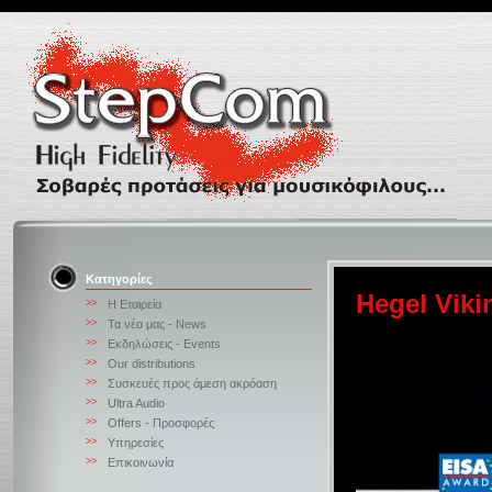
Κατηγορίες
Hegel Viki
>>
Η Εταιρεία
>>
Τα νέα μας - News
>>
Εκδηλώσεις - Events
>>
Our distributions
>>
Συσκευές προς άμεση ακρόαση
>>
Ultra Audio
>>
Offers - Προσφορές
>>
Υπηρεσίες
>>
Επικοινωνία