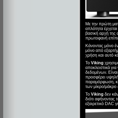
Με την πρώτη ματι
απλότητα έρχεται 
βασική αρχή της
πρωτοφανή επίπε
Κάνοντας μόνο έν
μόνο από εξαρτήμ
χρήση και αυτό κ
Το
Viking
χρησιμο
αποκλειστικά για
δεδομένων. Είνα
προσφέρει υψηλής
παραμόρφωση, κα
των μίκρο/μάκρο 
Το
Viking
δεν κάν
διότι αφήνοντας 
εξαιρετικό DAC γι