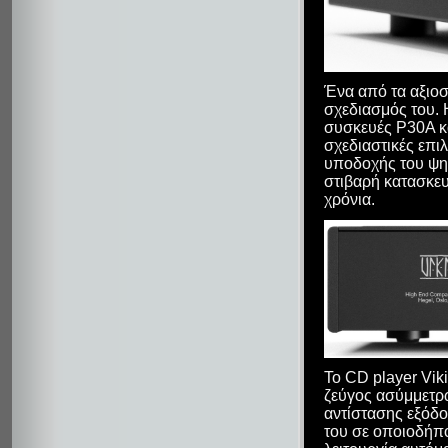
Ένα από τα αξιοσ
σχεδιασμός του. Η
συσκευές P30A κα
σχεδιαστικές επιλ
υποδοχής του ψηφ
στιβαρή κατασκευή
χρόνια.
Το CD player Vik
ζεύγος ασύμμετρ
αντίστασης εξόδο
του σε οποιοδήπ