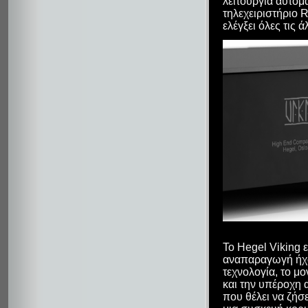
λειτουργία αυτόμ
τηλεχειριστήριο 
ελέγξει όλες τις 
Το Hegel Viking 
αναπαραγωγή ήχο
τεχνολογία, το μ
και την υπέροχη α
που θέλει να ζήσε