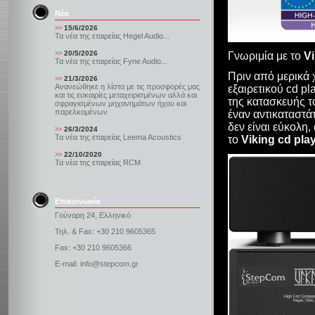
Νέα
15/6/2026
>>
Τα νέα της εταιρείας Hegel Audio...
20/5/2026
>>
Γνωριμία με το
Vi
Τα νέα της εταιρείας Fyne Audio...
Πριν από μερικά 
21/3/2026
>>
Ανανεώθηκε η λίστα με τις προσφορές μας
εξαιρετικού cd pl
και τις ευκαιρίες μεταχειρισμένων αλλά και
της κατασκευής τ
σφραγισμένων μηχανημάτων ήχου και
παρελκομένων
έναν αντικαταστά
δεν είναι εύκολη
26/3/2024
>>
Τα νέα της εταιρείας Leema Acoustics
το
Viking cd pla
22/10/2020
>>
Τα νέα της εταιρείας RCM
Επικοινωνία
Γούναρη 24, Ελληνικό
Τηλ. & Fax: +30 210 9605365
Fax: +30 210 9605366
E-mail: info@stepcom.gr