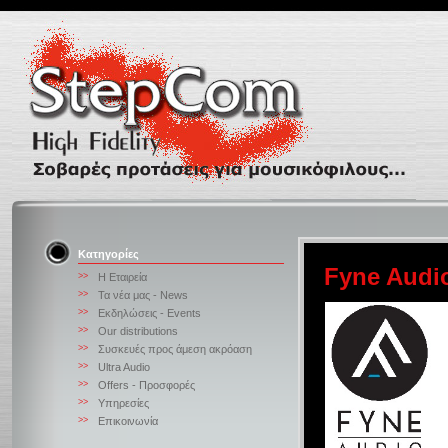
Κατηγορίες
Fyne Audio
>>
Η Εταιρεία
>>
Τα νέα μας - News
>>
Εκδηλώσεις - Events
>>
Our distributions
>>
Συσκευές προς άμεση ακρόαση
>>
Ultra Audio
>>
Offers - Προσφορές
>>
Υπηρεσίες
>>
Επικοινωνία