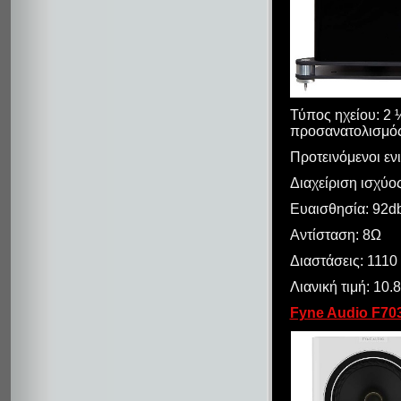
Τύπος ηχείου: 2
προσανατολισμός,
Προτεινόμενοι εν
Διαχείριση ισχύο
Ευαισθησία: 92d
Αντίσταση: 8Ω
Διαστάσεις: 1110
Λιανική τιμή: 10.
Fyne Audio F70