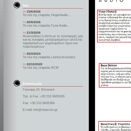
Νέα
15/6/2026
>>
Τα νέα της εταιρείας Hegel Audio...
20/5/2026
>>
Τα νέα της εταιρείας Fyne Audio...
21/3/2026
>>
Ανανεώθηκε η λίστα με τις προσφορές μας
και τις ευκαιρίες μεταχειρισμένων αλλά και
σφραγισμένων μηχανημάτων ήχου και
παρελκομένων
26/3/2024
>>
Τα νέα της εταιρείας Leema Acoustics
22/10/2020
>>
Τα νέα της εταιρείας RCM
Επικοινωνία
Γούναρη 24, Ελληνικό
Τηλ. & Fax: +30 210 9605365
Fax: +30 210 9605366
E-mail: info@stepcom.gr