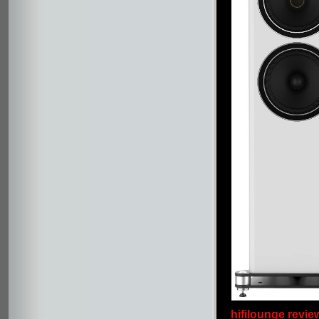
hifilounge revie