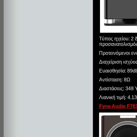
Τύπος ηχείου: 2
προσανατολισμός,
Προτεινόμενοι εν
Διαχείριση ισχύο
Ευαισθησία: 89d
Αντίσταση: 8Ω
Διαστάσεις: 348 
Λιανική τιμή: 4.1
Fyne Audio F70