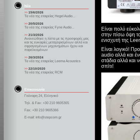
Νέα
15/6/2026
>>
Τα νέα της εταιρείας Hegel Audio...
20/5/2026
>>
Τα νέα της εταιρείας Fyne Audio...
Είναι πολύ εύκολ
στην πίσω όψη του
21/3/2026
>>
Ανανεώθηκε η λίστα με τις προσφορές μας
ενισχυτή της Lee
και τις ευκαιρίες μεταχειρισμένων αλλά και
σφραγισμένων μηχανημάτων ήχου και
Είναι λογικό! Πρ
παρελκομένων
audio αλλά και έ
26/3/2024
>>
στάδια αλλά και 
Τα νέα της εταιρείας Leema Acoustics
σπίτι!
22/10/2020
>>
Τα νέα της εταιρείας RCM
Επικοινωνία
Γούναρη 24, Ελληνικό
Τηλ. & Fax: +30 210 9605365
Fax: +30 210 9605366
E-mail: info@stepcom.gr