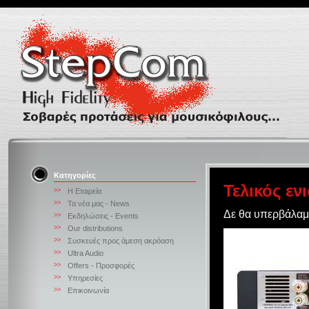
Κατηγορίες
Τελικός εν
>>
Η Εταιρεία
>>
Τα νέα μας - News
Δε θα υπερβάλαμε
>>
Εκδηλώσεις - Events
>>
Our distributions
>>
Συσκευές προς άμεση ακρόαση
>>
Ultra Audio
>>
Offers - Προσφορές
>>
Υπηρεσίες
>>
Επικοινωνία