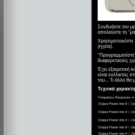
Συνδυάστε τον μ
απολαύστε τη "μα
Χρησιμοποιείστε
(ηχεία).
"Προγραμματίστε" 
διαφορετικούς χ
Έχει εξαιρετική κ
είναι ευέλικτος σ
του... Τι άλλο θα
Τεχνικά χαρακτη
Frequency Response +/-
Output Power into 8
Ω
(s
Output Power into 4
Ω
(s
Output Power into 2
Ω
(s
Output Power into 8
Ω
(b
Output Power into 4
Ω
(b