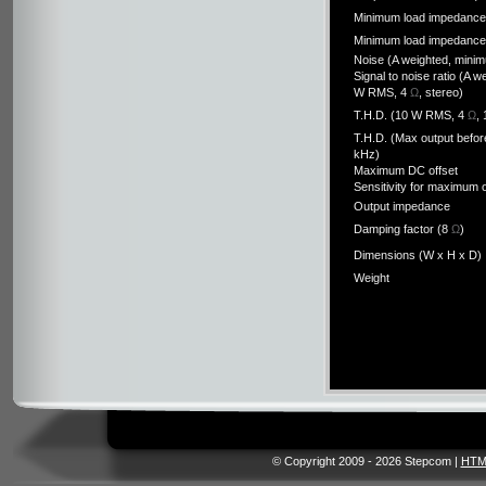
Minimum load impedance 
Minimum load impedance
Noise (A weighted, mini
Signal to noise ratio (A w
W RMS, 4
Ω
, stereo)
T.H.D. (10 W RMS, 4
Ω
,
T.H.D. (Max output before
kHz)
Maximum DC offset
Sensitivity for maximum 
Output impedance
Damping factor (8
Ω
)
Dimensions (W x H x D)
Weight
© Copyright 2009 - 2026 Stepcom |
HTM